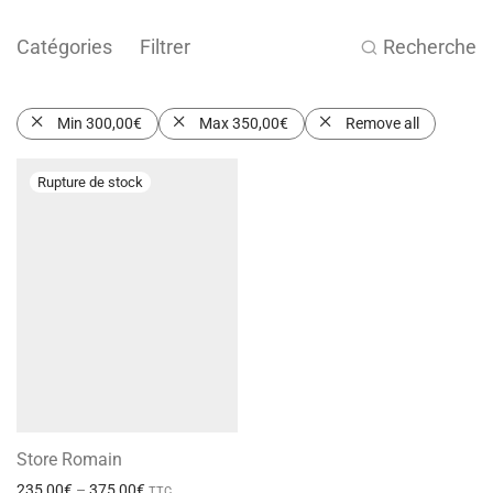
Catégories
Filtrer
Recherche
Min
300,00
€
Max
350,00
€
Remove all
Store Romain
235,00
€
–
375,00
€
TTC